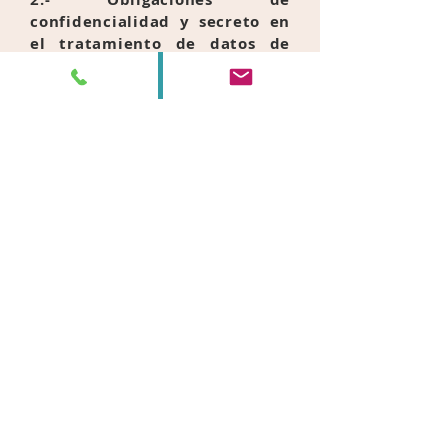
confidencialidad y secreto en
el tratamiento de datos de
carácter personal
.
Los responsables de la página
web
www.thestarsinstitute.com
se
c
omprometen expresamente a la
adecuada utilización de los datos
de carácter personal recogidos o
recabados a través
de la presente
página web, respetando en todo
caso la preceptiva confidencialidad
de los mismos, y utilizándose única
y exclusivamente de acuerdo con la
finalidad para la cual
fueron
recabados.
Igualmente, los responsables de la
página
web
www.thestarsinstitute.com
se
comprometen a dar cumplimiento a